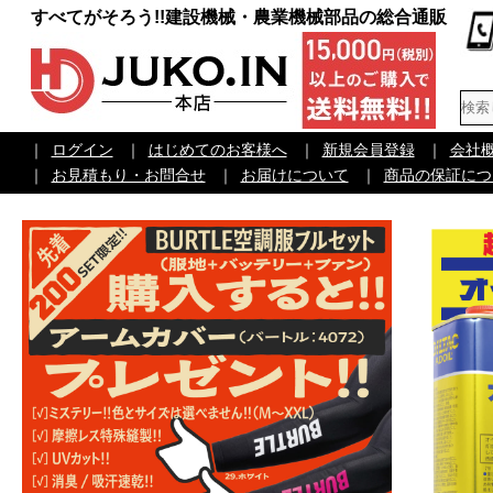
すべてがそろう!!建設機械・農業機械部品の総合通販
｜
ログイン
｜
はじめてのお客様へ
｜
新規会員登録
｜
会社
｜
お見積もり・お問合せ
｜
お届けについて
｜
商品の保証につ