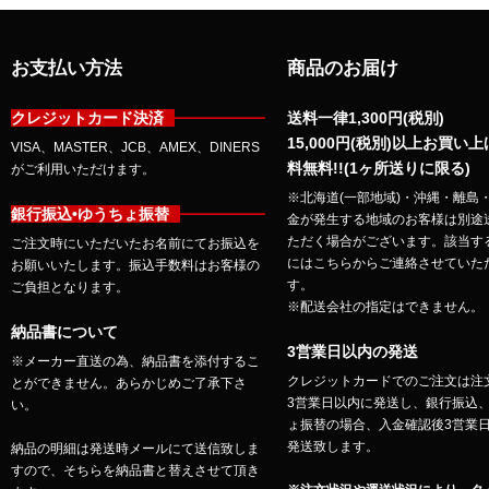
お支払い方法
商品のお届け
クレジットカード決済
送料一律1,300円(税別)
15,000円(税別)以上お買い
VISA、MASTER、JCB、AMEX、DINERS
料無料!!(1ヶ所送りに限る)
がご利用いただけます。
※北海道(一部地域)・沖縄・離島
銀行振込•ゆうちょ振替
金が発生する地域のお客様は別途
ただく場合がございます。該当す
ご注文時にいただいたお名前にてお振込を
にはこちらからご連絡させていた
お願いいたします。振込手数料はお客様の
す。
ご負担となります。
※配送会社の指定はできません。
納品書について
3営業日以内の発送
※メーカー直送の為、納品書を添付するこ
クレジットカードでのご注文は注
とができません。あらかじめご了承下さ
3営業日以内に発送し、銀行振込
い。
ょ振替の場合、入金確認後3営業
発送致します。
納品の明細は発送時メールにて送信致しま
すので、そちらを納品書と替えさせて頂き