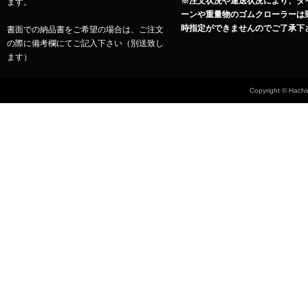
※注文状況や運送状況により、タ
ます。
ーンや重量物のゴムクローラーは
時指定ができませんのでご了承下
書面での納品書をご希望の場合は、ご注文
の際に備考欄にてご記入下さい（別送致し
ます）
Copyright © Hachin