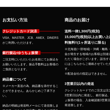
お支払い方法
商品のお届け
クレジットカード決済
送料一律1,300円(税別)
15,000円(税別)以上お買い
VISA、MASTER、JCB、AMEX、DINERS
料無料!!(1ヶ所送りに限る)
がご利用いただけます。
※北海道(一部地域)・沖縄・離島
銀行振込•ゆうちょ振替
金が発生する地域のお客様は別途
ただく場合がございます。該当す
ご注文時にいただいたお名前にてお振込を
にはこちらからご連絡させていた
お願いいたします。振込手数料はお客様の
す。
ご負担となります。
※配送会社の指定はできません。
納品書について
3営業日以内の発送
※メーカー直送の為、納品書を添付するこ
クレジットカードでのご注文は注
とができません。あらかじめご了承下さ
3営業日以内に発送し、銀行振込
い。
ょ振替の場合、入金確認後3営業
発送致します。
納品の明細は発送時メールにて送信致しま