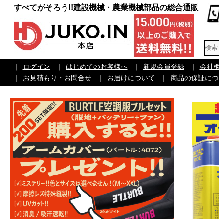
すべてがそろう!!建設機械・農業機械部品の総合通販
｜
ログイン
｜
はじめてのお客様へ
｜
新規会員登録
｜
会社
｜
お見積もり・お問合せ
｜
お届けについて
｜
商品の保証につ