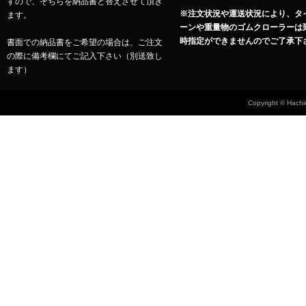
すので、そちらを納品書と替えさせて頂き
※注文状況や運送状況により、タ
ます。
ーンや重量物のゴムクローラーは
時指定ができませんのでご了承下
書面での納品書をご希望の場合は、ご注文
の際に備考欄にてご記入下さい（別送致し
ます）
Copyright © Hachin