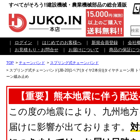
すべてがそろう!!建設機械・農業機械部品の総合通販
｜
ログイン
｜
はじめてのお客様へ
｜
新規会員登録
｜
会社
｜
お見積もり・お問合せ
｜
お届けについて
｜
商品の保証につ
TOP
>
チェーンバンド
>
スプリング式チェーンバンド
>
スプリング式チェーンバンド|JB-20|1ペア(タイヤ2本分)|タイヤチェーン用 ト
ーン緩み止め
【重要】熊本地震に伴う配送
この度の地震により、九州地方
届けに影響が出ております。
対