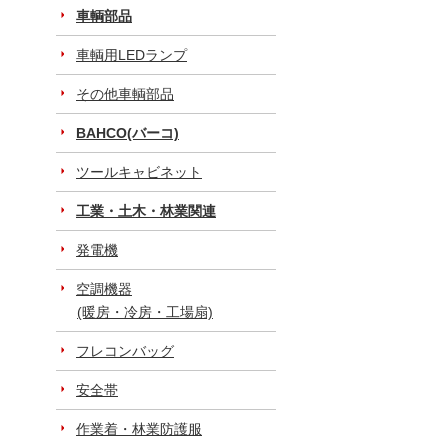
車輌部品
車輌用LEDランプ
その他車輌部品
BAHCO(バーコ)
ツールキャビネット
工業・土木・林業関連
発電機
空調機器
(暖房・冷房・工場扇)
フレコンバッグ
安全帯
作業着・林業防護服