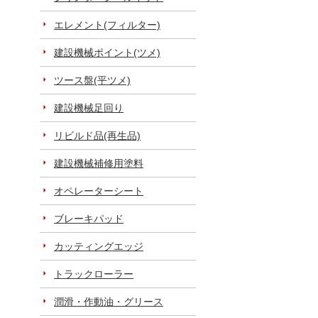
エレメント(フィルター)
建設機械ポイント(ツメ)
ツース盤(平ツメ)
建設機械足回り
リビルド品(再生品)
建設機械補修用塗料
オペレーターシート
ブレーキパッド
カッティングエッジ
トラックローラー
潤滑・作動油・グリース