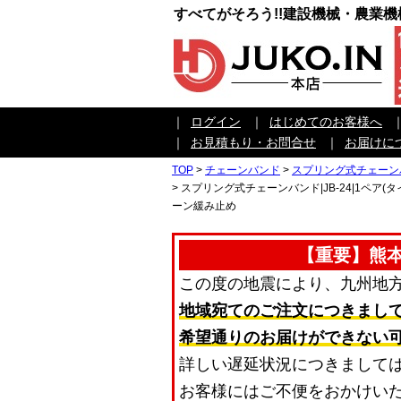
すべてがそろう!!建設機械・農業
｜
ログイン
｜
はじめてのお客様へ
｜
お見積もり・お問合せ
｜
お届けに
TOP
>
チェーンバンド
>
スプリング式チェーン
>
スプリング式チェーンバンド|JB-24|1ペア(
ーン緩み止め
【重要】熊
この度の地震により、九州地
地域宛てのご注文につきまし
希望通りのお届けができない
詳しい遅延状況につきまして
お客様にはご不便をおかけい