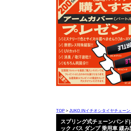
TOP
>
JUKO.INイチオシタイヤチェー
スプリング式チェーンバンド|JB
ック バス ダンプ 乗用車 緩