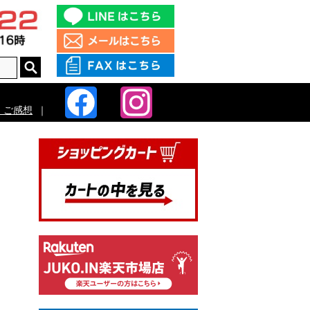
・ご感想
｜