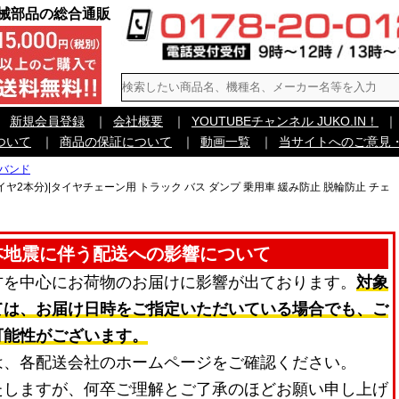
機械部品の総合通販
｜
新規会員登録
｜
会社概要
｜
YOUTUBEチャンネル JUKO.IN！
｜
ついて
｜
商品の保証について
｜
動画一覧
｜
当サイトへのご意見
バンド
タイヤ2本分)|タイヤチェーン用 トラック バス ダンプ 乗用車 緩み防止 脱輪防止 チェ
本地震に伴う配送への影響について
方を中心にお荷物のお届けに影響が出ております。
対象
ては、お届け日時をご指定いただいている場合でも、ご
可能性がございます。
は、各配送会社のホームページをご確認ください。
たしますが、何卒ご理解とご了承のほどお願い申し上げ