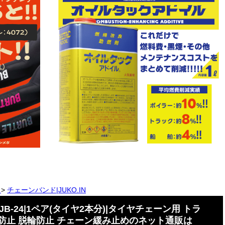
ン
>
チェーンバンド|JUKO.IN
-24|1ペア(タイヤ2本分)|タイヤチェーン用 トラ
み防止 脱輪防止 チェーン緩み止めのネット通販は