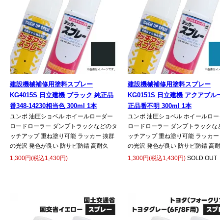
建設機械補修用塗料スプレー
建設機械補修用塗料スプレー
KG4015S 日立建機 ブラック 純正品
KG0151S 日立建機 アクアブル
番348-14230相当色 300ml 1本
正品番不明 300ml 1本
ユンボ 油圧ショベル ホイールローダー
ユンボ 油圧ショベル ホイールロー
ロードローラー ダンプトラックなどのタ
ロードローラー ダンプトラックな
ッチアップ 重ね塗り可能 ラッカー 抜群
ッチアップ 重ね塗り可能 ラッカー
の光沢 発色が良い 防サビ防錆 高耐久
の光沢 発色が良い 防サビ防錆 高
1,300円(税込1,430円)
1,300円(税込1,430円)
SOLD OUT