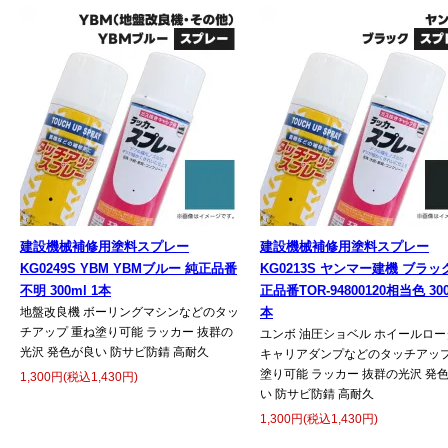
建設機械補修用塗料スプレー
建設機械補修用塗料スプレー
KG0249S YBM YBMブルー 純正品番
KG0213S ヤンマー建機 ブラッ
不明 300ml 1本
正品番TOR-94800120相当色 300
地盤改良機 ボーリングマシンなどのタッ
本
チアップ 重ね塗り可能 ラッカー 抜群の
ユンボ 油圧ショベル ホイールロー
光沢 発色が良い 防サビ防錆 高耐久
キャリアダンプなどのタッチアップ
塗り可能 ラッカー 抜群の光沢 発
1,300円(税込1,430円)
い 防サビ防錆 高耐久
1,300円(税込1,430円)