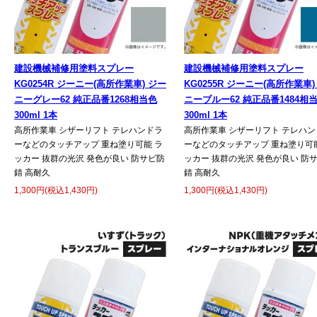
建設機械補修用塗料スプレー
建設機械補修用塗料スプレー
KG0254R ジーニー(高所作業車) ジー
KG0255R ジーニー(高所作業車)
ニーグレー62 純正品番1268相当色
ニーブルー62 純正品番1484相
300ml 1本
300ml 1本
高所作業車 シザーリフト テレハンドラ
高所作業車 シザーリフト テレハン
ーなどのタッチアップ 重ね塗り可能 ラ
ーなどのタッチアップ 重ね塗り可能
ッカー 抜群の光沢 発色が良い 防サビ防
ッカー 抜群の光沢 発色が良い 防
錆 高耐久
錆 高耐久
1,300円(税込1,430円)
1,300円(税込1,430円)