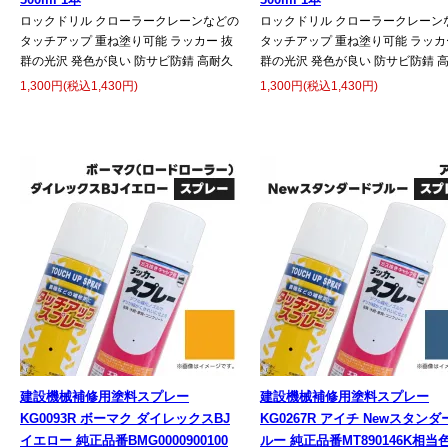
ロックドリル クローラークレーンなどの
ロックドリル クローラークレーン
タッチアップ 重ね塗り可能 ラッカー 抜
タッチアップ 重ね塗り可能 ラッカ
群の光沢 発色が良い 防サビ防錆 高耐久
群の光沢 発色が良い 防サビ防錆 
1,300円(税込1,430円)
1,300円(税込1,430円)
建設機械補修用塗料スプレー
建設機械補修用塗料スプレー
KG0093R ボーマク ダイレックスBJ
KG0267R アイチ Newスタン
イエロー 純正品番BMG0000900100
ルー 純正品番MT890146K相当