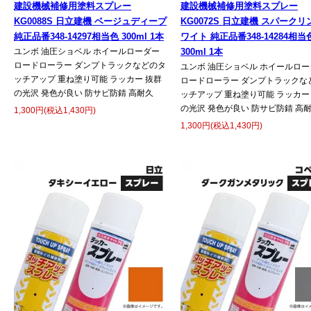
建設機械補修用塗料スプレー
建設機械補修用塗料スプレー
KG0088S 日立建機 ベージュディープ
KG0072S 日立建機 スパーク
純正品番348-14297相当色 300ml 1本
ワイト 純正品番348-14284相当
ユンボ 油圧ショベル ホイールローダー
300ml 1本
ロードローラー ダンプトラックなどのタ
ユンボ 油圧ショベル ホイールロー
ッチアップ 重ね塗り可能 ラッカー 抜群
ロードローラー ダンプトラックな
の光沢 発色が良い 防サビ防錆 高耐久
ッチアップ 重ね塗り可能 ラッカー
の光沢 発色が良い 防サビ防錆 高
1,300円(税込1,430円)
1,300円(税込1,430円)