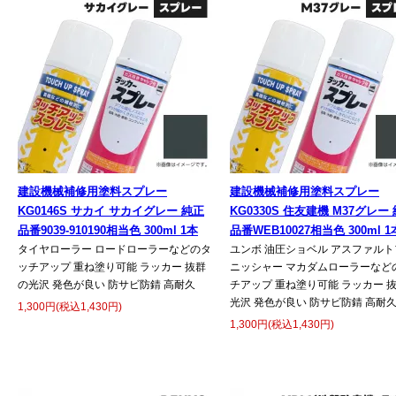
建設機械補修用塗料スプレー
建設機械補修用塗料スプレー
KG0146S サカイ サカイグレー 純正
KG0330S 住友建機 M37グレー
品番9039-910190相当色 300ml 1本
品番WEB10027相当色 300ml 1
タイヤローラー ロードローラーなどのタ
ユンボ 油圧ショベル アスファルト
ッチアップ 重ね塗り可能 ラッカー 抜群
ニッシャー マカダムローラーなど
の光沢 発色が良い 防サビ防錆 高耐久
チアップ 重ね塗り可能 ラッカー 
光沢 発色が良い 防サビ防錆 高耐
1,300円(税込1,430円)
1,300円(税込1,430円)