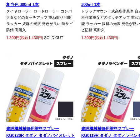
相当色 300ml 1本
300ml 1本
タイヤローラー ロードローラー コンパ
トラックマウント式高所作業車 自
クタなどのタッチアップ 重ね塗り可能
所作業車などのタッチアップ 重ね
ラッカー 抜群の光沢 発色が良い 防サビ
能 ラッカー 抜群の光沢 発色が良い
防錆 高耐久
ビ防錆 高耐久
1,300円(税込1,430円)
SOLD OUT
1,300円(税込1,430円)
建設機械補修用塗料スプレー
建設機械補修用塗料スプレー
KG0120R タダノ タダノバイオレット
KG0119R タダノ タダノラベン