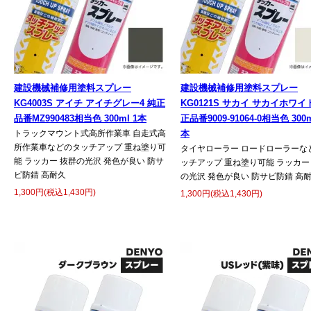
建設機械補修用塗料スプレー
建設機械補修用塗料スプレー
KG4003S アイチ アイチグレー4 純正
KG0121S サカイ サカイホワイ
品番MZ990483相当色 300ml 1本
正品番9009-91064-0相当色 300m
トラックマウント式高所作業車 自走式高
本
所作業車などのタッチアップ 重ね塗り可
タイヤローラー ロードローラーな
能 ラッカー 抜群の光沢 発色が良い 防サ
ッチアップ 重ね塗り可能 ラッカー
ビ防錆 高耐久
の光沢 発色が良い 防サビ防錆 高
1,300円(税込1,430円)
1,300円(税込1,430円)