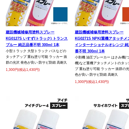
建設機械補修用塗料スプレー
建設機械補修用塗料スプレー
KG0127S いすず(トラック) トランス
KG0271S NPK(重機アタッチメ
ブルー 純正品番不明 300ml 1本
インターナショナルオレンジ 純
小型トラック 大型トラック バスなどの
番不明 300ml 1本
タッチアップ 重ね塗り可能 ラッカー 抜
小割機 油圧ブレーカー はさみ機(
群の光沢 発色が良い 防サビ防錆 高耐久
機)など重機アタッチメントのタッ
プ 重ね塗り可能 ラッカー 抜群の光
1,300円(税込1,430円)
色が良い 防サビ防錆 高耐久
1,300円(税込1,430円)