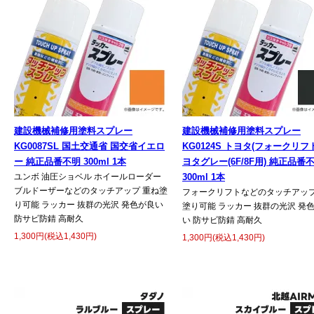
建設機械補修用塗料スプレー
建設機械補修用塗料スプレー
KG0087SL 国土交通省 国交省イエロ
KG0124S トヨタ(フォークリフト
ー 純正品番不明 300ml 1本
ヨタグレー(6F/8F用) 純正品番
ユンボ 油圧ショベル ホイールローダー
300ml 1本
ブルドーザーなどのタッチアップ 重ね塗
フォークリフトなどのタッチアップ
り可能 ラッカー 抜群の光沢 発色が良い
塗り可能 ラッカー 抜群の光沢 発
防サビ防錆 高耐久
い 防サビ防錆 高耐久
1,300円(税込1,430円)
1,300円(税込1,430円)