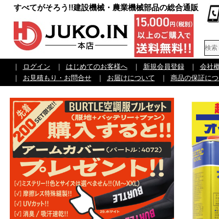
すべてがそろう!!建設機械・農業機械部品の総合通販
｜
ログイン
｜
はじめてのお客様へ
｜
新規会員登録
｜
会社
｜
お見積もり・お問合せ
｜
お届けについて
｜
商品の保証につ