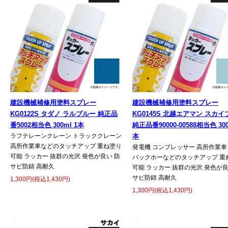
建設機械補修用塗料スプレー
建設機械補修用塗料スプレー
KG0122S タダノ ラルブルー 純正品
KG0145S 北越エアマン スカ
番5002相当色 300ml 1本
純正品番90000-00588相当色 300
ラフテレーンクレーン トラッククレーン
本
高所作業車などのタッチアップ 重ね塗り
発電機 コンプレッサー 高所作業車
可能 ラッカー 抜群の光沢 発色が良い 防
バックホーなどのタッチアップ 重
サビ防錆 高耐久
可能 ラッカー 抜群の光沢 発色が良
サビ防錆 高耐久
1,300円(税込1,430円)
1,300円(税込1,430円)