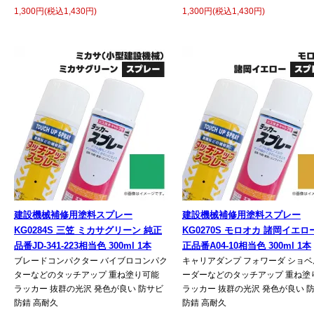
1,300円(税込1,430円)
1,300円(税込1,430円)
建設機械補修用塗料スプレー
建設機械補修用塗料スプレー
KG0284S 三笠 ミカサグリーン 純正
KG0270S モロオカ 諸岡イエロ
品番JD-341-223相当色 300ml 1本
正品番A04-10相当色 300ml 1本
ブレードコンパクター バイブロコンパク
キャリアダンプ フォワーダ ショベ
ターなどのタッチアップ 重ね塗り可能
ーダーなどのタッチアップ 重ね塗
ラッカー 抜群の光沢 発色が良い 防サビ
ラッカー 抜群の光沢 発色が良い 
防錆 高耐久
防錆 高耐久