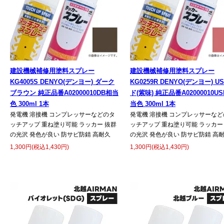
建設機械補修用塗料スプレー
建設機械補修用塗料スプレー
KG4005S DENYO(デンヨー) ダーク
KG0259R DENYO(デンヨー) U
ブラウン 純正品番A02000010DB相当
ド(紫味) 純正品番A02000010U
色 300ml 1本
当色 300ml 1本
発電機 溶接機 コンプレッサーなどのタ
発電機 溶接機 コンプレッサーなど
ッチアップ 重ね塗り可能 ラッカー 抜群
ッチアップ 重ね塗り可能 ラッカー
の光沢 発色が良い 防サビ防錆 高耐久
の光沢 発色が良い 防サビ防錆 高
1,300円(税込1,430円)
1,300円(税込1,430円)