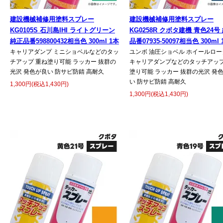
建設機械補修用塗料スプレー
建設機械補修用塗料スプレー
KG0105S 石川島IHI ライトグリーン
KG0258R クボタ建機 青色24号
純正品番598800432相当色 300ml 1本
品番07935-50097相当色 300ml 
キャリアダンプ ミニショベルなどのタッ
ユンボ 油圧ショベル ホイールロー
チアップ 重ね塗り可能 ラッカー 抜群の
キャリアダンプなどのタッチアップ
光沢 発色が良い 防サビ防錆 高耐久
塗り可能 ラッカー 抜群の光沢 発
い 防サビ防錆 高耐久
1,300円(税込1,430円)
1,300円(税込1,430円)