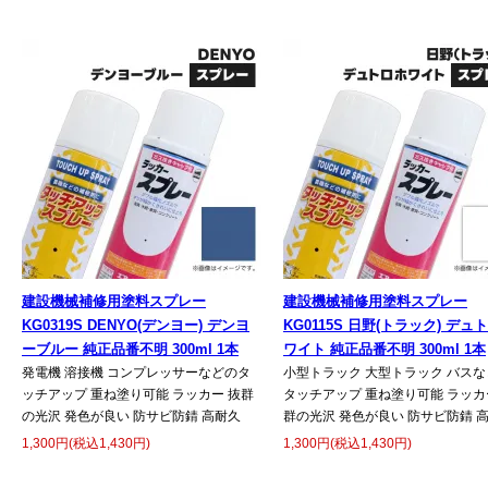
建設機械補修用塗料スプレー
建設機械補修用塗料スプレー
KG0319S DENYO(デンヨー) デンヨ
KG0115S 日野(トラック) デュ
ーブルー 純正品番不明 300ml 1本
ワイト 純正品番不明 300ml 1本
発電機 溶接機 コンプレッサーなどのタ
小型トラック 大型トラック バスな
ッチアップ 重ね塗り可能 ラッカー 抜群
タッチアップ 重ね塗り可能 ラッカ
の光沢 発色が良い 防サビ防錆 高耐久
群の光沢 発色が良い 防サビ防錆 
1,300円(税込1,430円)
1,300円(税込1,430円)