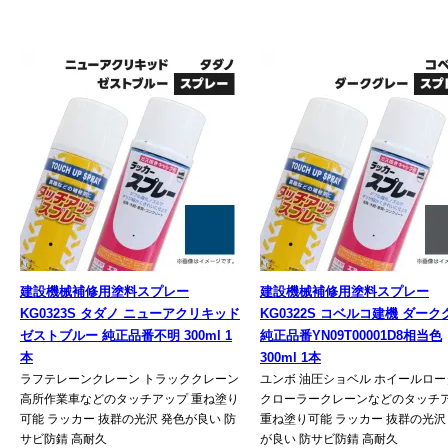
建設機械補修用塗料スプレー
建設機械補修用塗料スプレー
KG0323S タダノ ニューアクリキッド
KG0322S コベルコ建機 ダー
ゼストブルー 純正品番不明 300ml 1
純正品番YN09T00001D8相当色
本
300ml 1本
ラフテレーンクレーン トラッククレーン
ユンボ 油圧ショベル ホイールロー
高所作業車などのタッチアップ 重ね塗り
クローラークレーンなどのタッチ
可能 ラッカー 抜群の光沢 発色が良い 防
重ね塗り可能 ラッカー 抜群の光沢
サビ防錆 高耐久
が良い 防サビ防錆 高耐久