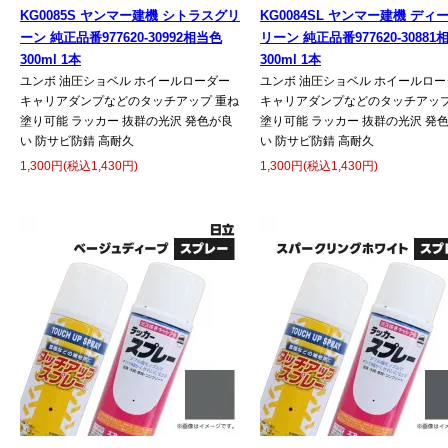
KG0085S ヤンマー建機 シトラスグリ
KG0084SL ヤンマー建機 ディ
ーン 純正品番977620-30992相当色
リーン 純正品番977620-30881
300ml 1本
300ml 1本
ユンボ 油圧ショベル ホイールローダー
ユンボ 油圧ショベル ホイールロー
キャリアダンプなどのタッチアップ 重ね
キャリアダンプなどのタッチアップ
塗り可能 ラッカー 抜群の光沢 発色が良
塗り可能 ラッカー 抜群の光沢 発
い 防サビ防錆 高耐久
い 防サビ防錆 高耐久
1,300円(税込1,430円)
1,300円(税込1,430円)