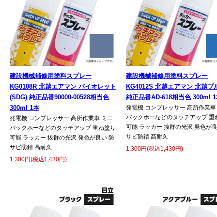
建設機械補修用塗料スプレー
建設機械補修用塗料スプレー
KG0108R 北越エアマン バイオレット
KG4012S 北越エアマン 北越ブ
(SDG) 純正品番90000-00528相当色
純正品番AD-618相当色 300ml 
300ml 1本
発電機 コンプレッサー 高所作業車
バックホーなどのタッチアップ 重
発電機 コンプレッサー 高所作業車 ミニ
可能 ラッカー 抜群の光沢 発色が良
バックホーなどのタッチアップ 重ね塗り
サビ防錆 高耐久
可能 ラッカー 抜群の光沢 発色が良い 防
サビ防錆 高耐久
1,300円(税込1,430円)
1,300円(税込1,430円)