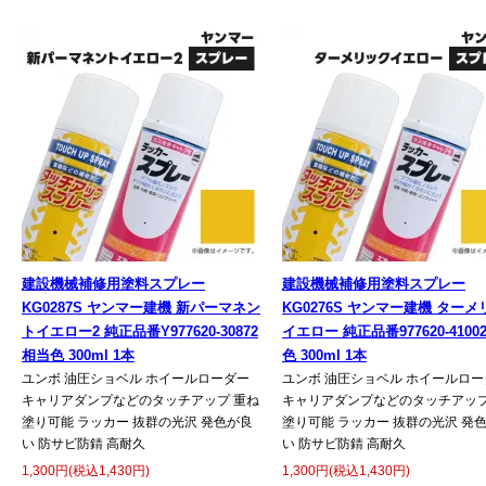
建設機械補修用塗料スプレー
建設機械補修用塗料スプレー
KG0287S ヤンマー建機 新パーマネン
KG0276S ヤンマー建機 ター
トイエロー2 純正品番Y977620-30872
イエロー 純正品番977620-4100
相当色 300ml 1本
色 300ml 1本
ユンボ 油圧ショベル ホイールローダー
ユンボ 油圧ショベル ホイールロー
キャリアダンプなどのタッチアップ 重ね
キャリアダンプなどのタッチアップ
塗り可能 ラッカー 抜群の光沢 発色が良
塗り可能 ラッカー 抜群の光沢 発
い 防サビ防錆 高耐久
い 防サビ防錆 高耐久
1,300円(税込1,430円)
1,300円(税込1,430円)