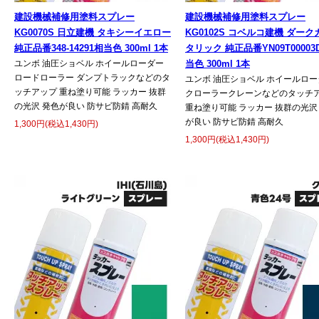
建設機械補修用塗料スプレー
建設機械補修用塗料スプレー
KG0070S 日立建機 タキシーイエロー
KG0102S コベルコ建機 ダー
純正品番348-14291相当色 300ml 1本
タリック 純正品番YN09T00003
ユンボ 油圧ショベル ホイールローダー
当色 300ml 1本
ロードローラー ダンプトラックなどのタ
ユンボ 油圧ショベル ホイールロー
ッチアップ 重ね塗り可能 ラッカー 抜群
クローラークレーンなどのタッチ
の光沢 発色が良い 防サビ防錆 高耐久
重ね塗り可能 ラッカー 抜群の光沢
が良い 防サビ防錆 高耐久
1,300円(税込1,430円)
1,300円(税込1,430円)