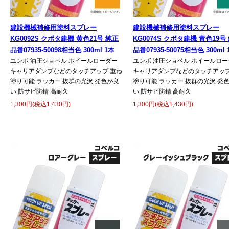
建設機械補修用塗料スプレー
建設機械補修用塗料スプレー
KG0092S クボタ建機 黄色21号 純正
KG0074S クボタ建機 青色19号
品番07935-50098相当色 300ml 1本
品番07935-50075相当色 300ml 
ユンボ 油圧ショベル ホイールローダー
ユンボ 油圧ショベル ホイールロー
キャリアダンプなどのタッチアップ 重ね
キャリアダンプなどのタッチアップ
塗り可能 ラッカー 抜群の光沢 発色が良
塗り可能 ラッカー 抜群の光沢 発
い 防サビ防錆 高耐久
い 防サビ防錆 高耐久
1,300円(税込1,430円)
1,300円(税込1,430円)