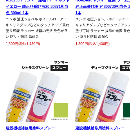
KG0253R ヤンマー建機 パーマネント
KG0248R ヤンマー建機 ワー
イエロー 純正品番977620-30871相当
純正品番TOR-94800730相当色 3
色 300ml 1本
1本
ユンボ 油圧ショベル ホイールローダー
ユンボ 油圧ショベル ホイールロー
キャリアダンプなどのタッチアップ 重ね
キャリアダンプなどのタッチアップ
塗り可能 ラッカー 抜群の光沢 発色が良
塗り可能 ラッカー 抜群の光沢 発
い 防サビ防錆 高耐久
い 防サビ防錆 高耐久
1,300円(税込1,430円)
1,300円(税込1,430円)
建設機械補修用塗料スプレー
建設機械補修用塗料スプレー