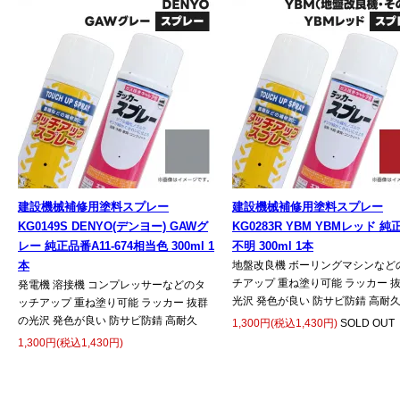
建設機械補修用塗料スプレー
建設機械補修用塗料スプレー
KG0149S DENYO(デンヨー) GAWグ
KG0283R YBM YBMレッド 
レー 純正品番A11-674相当色 300ml 1
不明 300ml 1本
本
地盤改良機 ボーリングマシンなど
チアップ 重ね塗り可能 ラッカー 
発電機 溶接機 コンプレッサーなどのタ
光沢 発色が良い 防サビ防錆 高耐
ッチアップ 重ね塗り可能 ラッカー 抜群
の光沢 発色が良い 防サビ防錆 高耐久
1,300円(税込1,430円)
SOLD OUT
1,300円(税込1,430円)