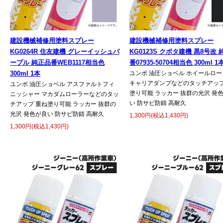
建設機械補修用塗料スプレー
建設機械補修用塗料スプレー
KG0264R 住友建機 グレーイッシュパ
KG0123S クボタ建機 黒8号改
ープル 純正品番WEB1117相当色
番07935-50704相当色 300ml 1
300ml 1本
ユンボ 油圧ショベル ホイールロー
キャリアダンプなどのタッチアップ
ユンボ 油圧ショベル アスファルトフィ
塗り可能 ラッカー 抜群の光沢 発
ニッシャー マカダムローラーなどのタッ
い 防サビ防錆 高耐久
チアップ 重ね塗り可能 ラッカー 抜群の
光沢 発色が良い 防サビ防錆 高耐久
1,300円(税込1,430円)
1,300円(税込1,430円)