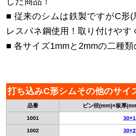
した商品！
■ 従来のシムは鉄製ですがC形
レスバネ鋼使用！取り付けやすく
■ 各サイズ1mmと2mmの二種
打ち込みC形シムその他のサイ
品番
ピン径(mm)×板厚(mm
1001
30×1
1002
30×2