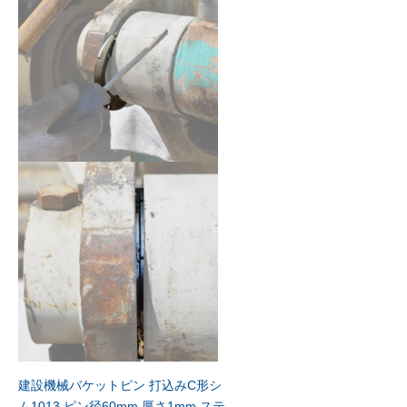
建設機械バケットピン 打込みC形シ
ム1013 ピン径60mm 厚さ1mm ステ