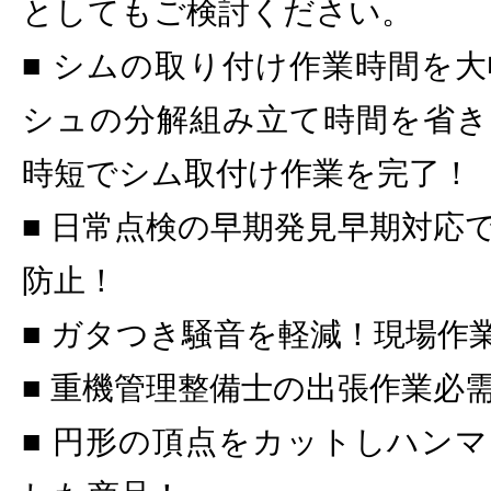
としてもご検討ください。
■ シムの取り付け作業時間を
シュの分解組み立て時間を省き
時短でシム取付け作業を完了！
■ 日常点検の早期発見早期対応
防止！
■ ガタつき騒音を軽減！現場作
■ 重機管理整備士の出張作業必
■ 円形の頂点をカットしハン