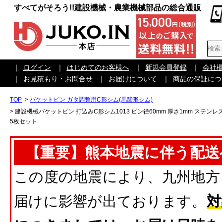
すべてがそろう!!建設機械・農業機械部品の総合通販
｜
ログイン
｜
はじめてのお客様へ
｜
新規会員登録
｜
会社
｜
お見積もり・お問合せ
｜
お届けについて
｜
商品の保証につ
TOP
>
バケットピン ガタ調整用C形シム(馬蹄形シム)
>
建設機械バケットピン 打込みC形シム1013 ピン径60mm 厚さ1mm ステン
5枚セット
【重要】熊本地震に伴う配送
この度の地震により、九州地方
届けに影響が出ております。
対