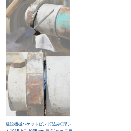
建設機械バケットピン 打込みC形シ
ム1015 ピン径65mm 厚さ1mm ステ