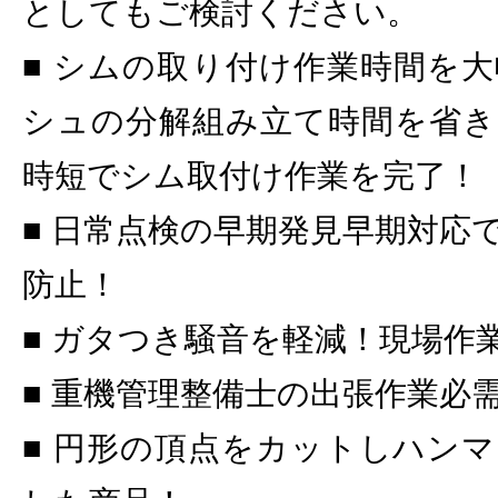
としてもご検討ください。
■ シムの取り付け作業時間を
シュの分解組み立て時間を省き
時短でシム取付け作業を完了！
■ 日常点検の早期発見早期対応
防止！
■ ガタつき騒音を軽減！現場作
■ 重機管理整備士の出張作業必
■ 円形の頂点をカットしハン