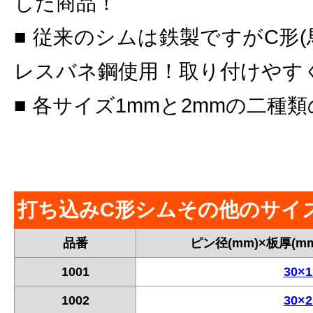
した商品！
■ 従来のシムは鉄製ですがC形
レスバネ鋼使用！取り付けやすく
■ 各サイズ1mmと2mmの二種
打ち込みC形シムその他のサイ
品番
ピン径(mm)×板厚(mm
1001
30×1
1002
30×2