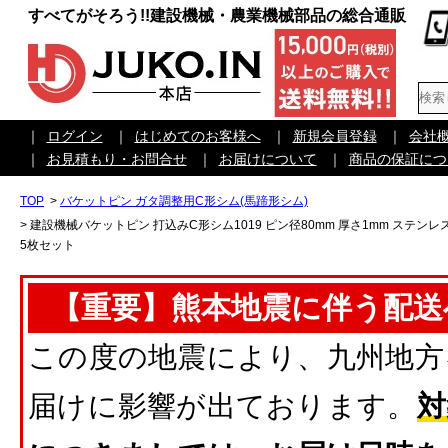
すべてがそろう!!建設機械・農業機械部品の総合通販
｜
ログイン
｜
はじめてのお客様へ
｜
新規会員登録
｜
会社
｜
お見積もり・お問合せ
｜
お届けについて
｜
商品の保証につ
TOP
>
バケットピン ガタ調整用C形シム(馬蹄形シム)
>
建設機械バケットピン 打込みC形シム1019 ピン径80mm 厚さ1mm ステン
5枚セット
【重要】熊本地震に伴う配送
この度の地震により、九州地方
届けに影響が出ております。
対