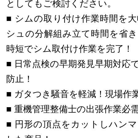
としてもご検討ください。
■ シムの取り付け作業時間を
シュの分解組み立て時間を省き
時短でシム取付け作業を完了！
■ 日常点検の早期発見早期対応
防止！
■ ガタつき騒音を軽減！現場作
■ 重機管理整備士の出張作業必
■ 円形の頂点をカットしハン