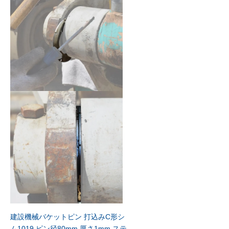
建設機械バケットピン 打込みC形シ
ム1019 ピン径80mm 厚さ1mm ステ