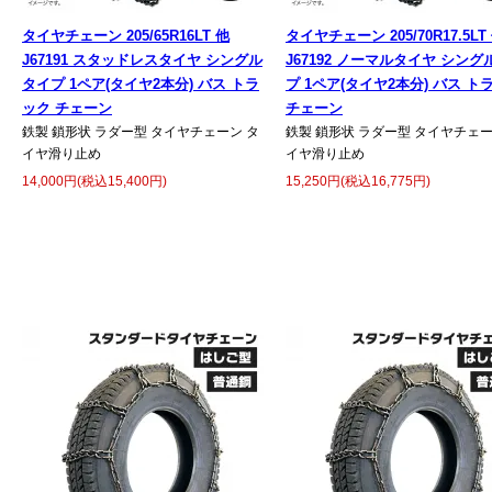
タイヤチェーン 205/65R16LT 他
タイヤチェーン 205/70R17.5LT
J67191 スタッドレスタイヤ シングル
J67192 ノーマルタイヤ シング
タイプ 1ペア(タイヤ2本分) バス トラ
プ 1ペア(タイヤ2本分) バス ト
ック チェーン
チェーン
鉄製 鎖形状 ラダー型 タイヤチェーン タ
鉄製 鎖形状 ラダー型 タイヤチェー
イヤ滑り止め
イヤ滑り止め
14,000円(税込15,400円)
15,250円(税込16,775円)