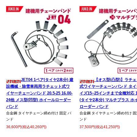
JET04 1ペア(タイヤ2本分) 建
【オス型(凸型)】ラチ
設機械・除雪車両用ラチェット式ワ
式ワイヤーチェーンバンド タイ
イヤーチェーンバンド 20.5-25 16.00-
イズ15~25インチまで全種対応 
24他 メス型(凹型) ホイールローダー
(タイヤ2本分) マルチプラス ホ
バンド
ローダー バンド
合金鋼 タイヤチェーン締め付け 固定 バ
合金鋼 タイヤチェーン締め付け 固
ンド
ンド
36,600円(税込40,260円)
37,500円(税込41,250円)