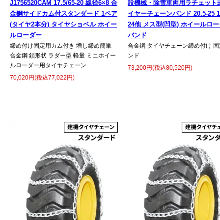
J1756520CAM 17.5/65-20 線径6×8 合
設機械・除雪車両用ラチェット
金鋼サイドカム付スタンダード 1ペア
イヤーチェーンバンド 20.5-25 16
(タイヤ2本分) タイヤショベル ホイー
24他 メス型(凹型) ホイールロ
ルローダー
バンド
締め付け固定用カム付き 増し締め簡単
合金鋼 タイヤチェーン締め付け 固
合金鋼 鎖形状 ラダー型 軽量 ミニホイー
ンド
ルローダー用タイヤチェーン
73,200円(税込80,520円)
70,020円(税込77,022円)