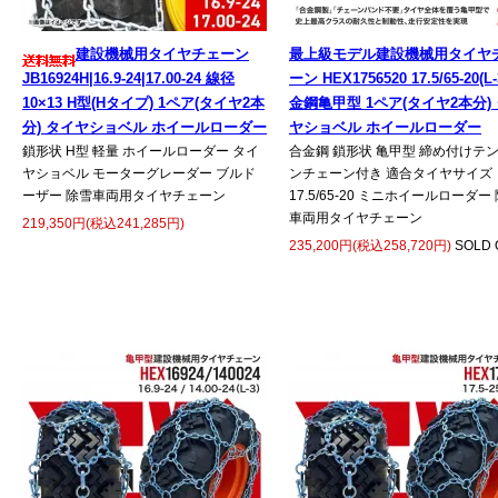
建設機械用タイヤチェーン
最上級モデル建設機械用タイヤ
JB16924H|16.9-24|17.00-24 線径
ーン HEX1756520 17.5/65-20(L-
10×13 H型(Hタイプ) 1ペア(タイヤ2本
金鋼亀甲型 1ペア(タイヤ2本分)
分) タイヤショベル ホイールローダー
ヤショベル ホイールローダー
鎖形状 H型 軽量 ホイールローダー タイ
合金鋼 鎖形状 亀甲型 締め付けテ
ヤショベル モーターグレーダー ブルド
ンチェーン付き 適合タイヤサイズ
ーザー 除雪車両用タイヤチェーン
17.5/65-20 ミニホイールローダー
車両用タイヤチェーン
219,350円(税込241,285円)
235,200円(税込258,720円)
SOLD 