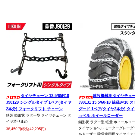
タイヤチェーン 12.5/65R18
建設機械用タイヤチェ
J90129 シングルタイプ 1ペア(タイヤ
J90131 15.5/60-18 線径9×10 
2本分) フォークリフト チェーン
ダード 1ペア(タイヤ2本分) タ
鉄製 鎖形状 ラダー型 タイヤチェーン タ
ョベル ホイールローダー
イヤ滑り止め
鎖形状 ラダー型 軽量 ホイールロ
タイヤショベル モーターグレーダー
38,450円(税込42,295円)
ルドーザー 除雪車両用タイヤチェ