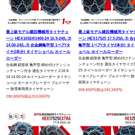
最上級モデル建設機械用タイヤチェ
最上級モデル建設機械用タイヤ
ーン HEX16924/1400-24 16.9-24(L-3)
ーン HEX17525 17.5-25(L-3) 
14.00-24(L-3) 合金鋼亀甲型 1ペア(タ
亀甲型 1ペア(タイヤ2本分) タ
イヤ2本分) タイヤショベル ホイール
ョベル ホイールローダー
ローダー
合金鋼 鎖形状 亀甲型 締め付けテ
ンチェーン付き 適合タイヤサイズ17
合金鋼 鎖形状 亀甲型 締め付けテンショ
25 ホイールローダー タイヤショベ
ンチェーン付き 適合タイヤサイズ16.9-
ーターグレーダー ブルドーザー 除
24 14.00-24 ホイールローダー タイヤシ
両用タイヤチェーン
ョベル モーターグレーダー ブルドーザ
ー 除雪車両用タイヤチェーン
309,400円(税込340,340円)
290,000円(税込319,000円)