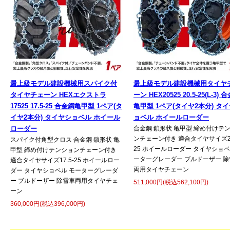
最上級モデル建設機械用スパイク付
最上級モデル建設機械用タイヤ
タイヤチェーン HEXエクストラ
ーン HEX20525 20.5-25(L-3) 
17525 17.5-25 合金鋼亀甲型 1ペア(タ
亀甲型 1ペア(タイヤ2本分) タ
イヤ2本分) タイヤショベル ホイール
ョベル ホイールローダー
ローダー
合金鋼 鎖形状 亀甲型 締め付けテ
ンチェーン付き 適合タイヤサイズ20
スパイク付角型クロス 合金鋼 鎖形状 亀
25 ホイールローダー タイヤショベ
甲型 締め付けテンションチェーン付き
ーターグレーダー ブルドーザー 除
適合タイヤサイズ17.5-25 ホイールロー
両用タイヤチェーン
ダー タイヤショベル モーターグレーダ
ー ブルドーザー 除雪車両用タイヤチェ
511,000円(税込562,100円)
ーン
360,000円(税込396,000円)