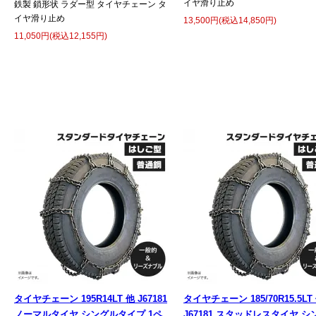
イヤ滑り止め
鉄製 鎖形状 ラダー型 タイヤチェーン タ
イヤ滑り止め
13,500円(税込14,850円)
11,050円(税込12,155円)
タイヤチェーン 195R14LT 他 J67181
タイヤチェーン 185/70R15.5LT
ノーマルタイヤ シングルタイプ 1ペ
J67181 スタッドレスタイヤ シ