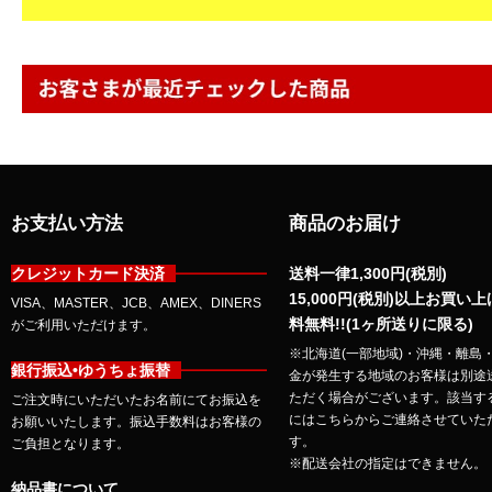
お支払い方法
商品のお届け
クレジットカード決済
送料一律1,300円(税別)
15,000円(税別)以上お買い
VISA、MASTER、JCB、AMEX、DINERS
料無料!!(1ヶ所送りに限る)
がご利用いただけます。
※北海道(一部地域)・沖縄・離島
銀行振込•ゆうちょ振替
金が発生する地域のお客様は別途
ただく場合がございます。該当す
ご注文時にいただいたお名前にてお振込を
にはこちらからご連絡させていた
お願いいたします。振込手数料はお客様の
す。
ご負担となります。
※配送会社の指定はできません。
納品書について