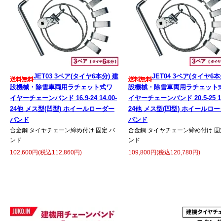
JET03 3ペア(タイヤ6本分) 建
JET04 3ペア(タイヤ6本
設機械・除雪車両用ラチェット式ワ
設機械・除雪車両用ラチェット
イヤーチェーンバンド 16.9-24 14.00-
イヤーチェーンバンド 20.5-25 16
24他 メス型(凹型) ホイールローダー
24他 メス型(凹型) ホイールロ
バンド
バンド
合金鋼 タイヤチェーン締め付け 固定 バ
合金鋼 タイヤチェーン締め付け 固
ンド
ンド
102,600円(税込112,860円)
109,800円(税込120,780円)