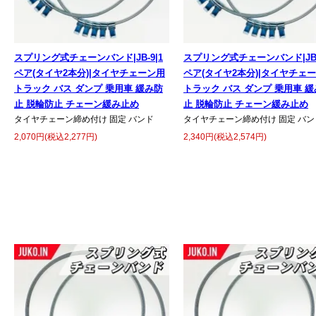
スプリング式チェーンバンド|JB-9|1
スプリング式チェーンバンド|JB-1
ペア(タイヤ2本分)|タイヤチェーン用
ペア(タイヤ2本分)|タイヤチェ
トラック バス ダンプ 乗用車 緩み防
トラック バス ダンプ 乗用車 
止 脱輪防止 チェーン緩み止め
止 脱輪防止 チェーン緩み止め
タイヤチェーン締め付け 固定 バンド
タイヤチェーン締め付け 固定 バン
2,070円(税込2,277円)
2,340円(税込2,574円)