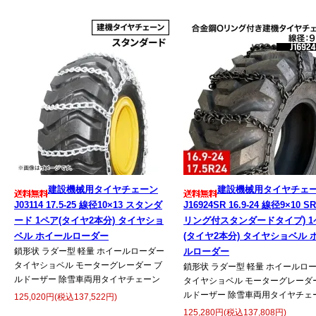
建設機械用タイヤチェーン
建設機械用タイヤチェ
J03114 17.5-25 線径10×13 スタンダ
J16924SR 16.9-24 線径9×10 S
ード 1ペア(タイヤ2本分) タイヤショ
リング付スタンダードタイプ) 1
ベル ホイールローダー
(タイヤ2本分) タイヤショベル 
鎖形状 ラダー型 軽量 ホイールローダー
ルローダー
タイヤショベル モーターグレーダー ブ
鎖形状 ラダー型 軽量 ホイールロ
ルドーザー 除雪車両用タイヤチェーン
タイヤショベル モーターグレーダー
ルドーザー 除雪車両用タイヤチェ
125,020円(税込137,522円)
125,280円(税込137,808円)