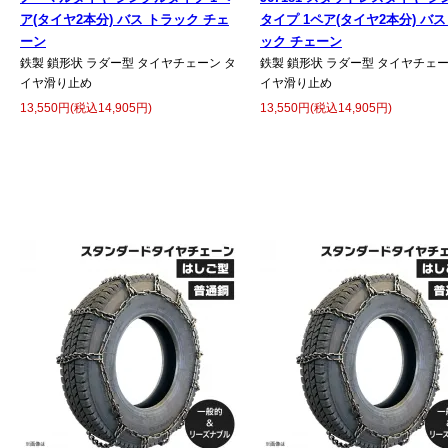
ア(タイヤ2本分) バス トラック チェ
タイプ 1ペア(タイヤ2本分) バス
ーン
ック チェーン
鉄製 鎖形状 ラダー型 タイヤチェーン タ
鉄製 鎖形状 ラダー型 タイヤチェー
イヤ滑り止め
イヤ滑り止め
13,550円(税込14,905円)
13,550円(税込14,905円)